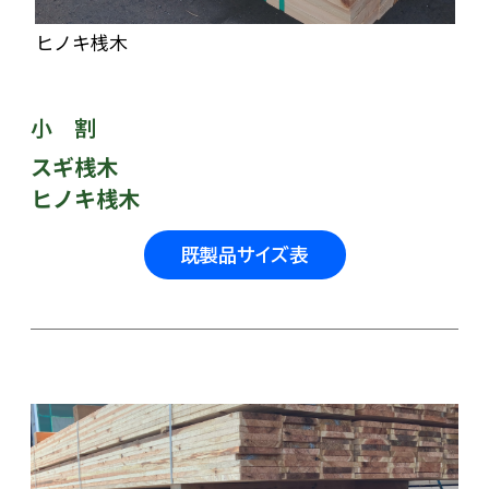
ヒノキ桟木
小 割
スギ桟木
ヒノキ桟木
既製品サイズ表