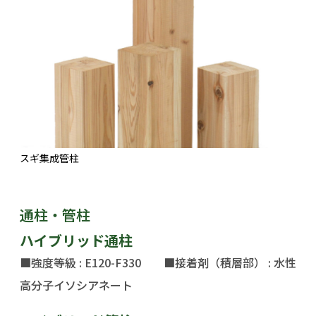
スギ集成管柱
通柱・管柱
ハイブリッド通柱
■強度等級 : E120-F330 ■接着剤（積層部） : 水性
高分子イソシアネート